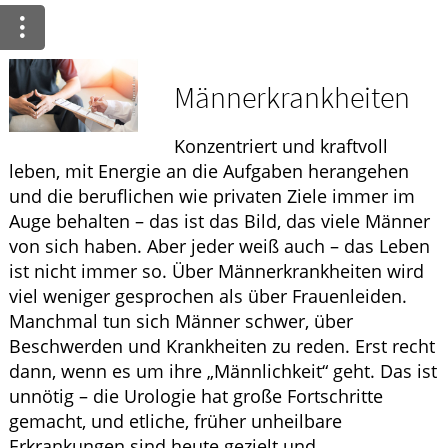
Ratgeber
Krankheiten & Therapie
Männerkrankheiten
ELTERN UND KIND
Konzentriert und kraftvoll
HOMÖOPATHIE
leben, mit Energie an die Aufgaben herangehen
und die beruflichen wie privaten Ziele immer im
Auge behalten – das ist das Bild, das viele Männer
von sich haben. Aber jeder weiß auch – das Leben
ist nicht immer so. Über Männerkrankheiten wird
viel weniger gesprochen als über Frauenleiden.
Manchmal tun sich Männer schwer, über
Beschwerden und Krankheiten zu reden. Erst recht
dann, wenn es um ihre „Männlichkeit“ geht. Das ist
unnötig – die Urologie hat große Fortschritte
gemacht, und etliche, früher unheilbare
Erkrankungen sind heute gezielt und